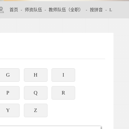
首页
师资队伍
教师队伍（全职）
按拼音
L
-
-
-
-
G
H
I
P
Q
R
Y
Z