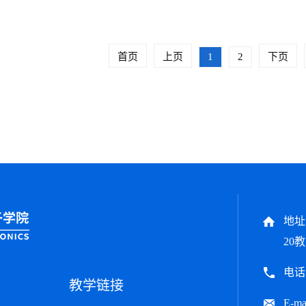
首页
上页
1
2
下页
地址
20教
电话：
教学链接
E-ma