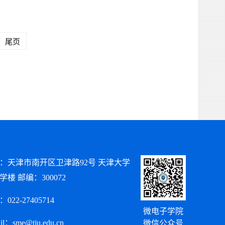
尾页
：天津市南开区卫津路92号 天津大学
学楼 邮编：300072
022-27405714
微电子学院
il：sme@tju.edu.cn
微信公众号