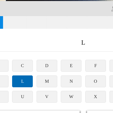
L
C
D
E
F
L
M
N
O
U
V
W
X