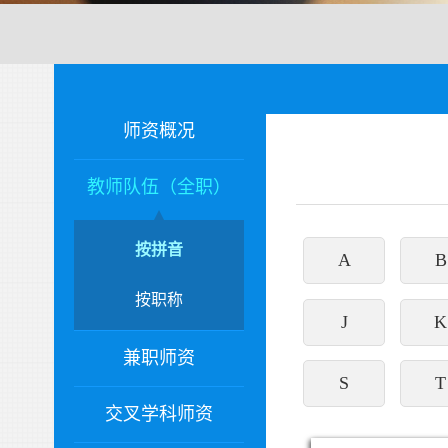
师资概况
教师队伍（全职）
按拼音
A
B
按职称
J
K
兼职师资
S
T
交叉学科师资