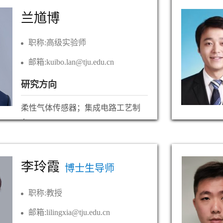
兰馗博
职称:
高级实验师
邮箱:
kuibo.lan@tju.edu.cn
研究方向
柔性气体传感器；集成电路工艺制
备
李玲霞
博士生导师
职称:
教授
邮箱:
lilingxia@tju.edu.cn