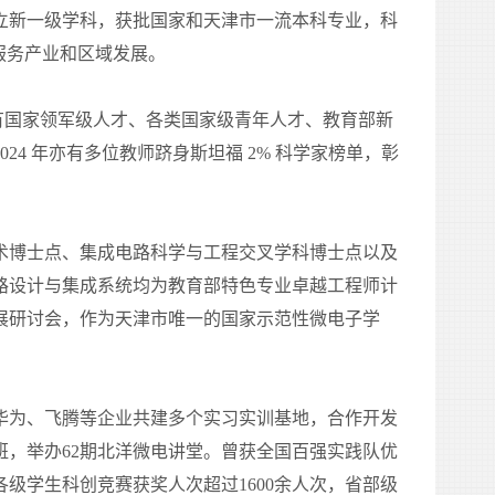
新一级学科，获批国家和天津市一流本科专业，科
服务产业和区域发展。
国家领军级人才、各类国家级青年人才、教育部新
2024
年亦有多位教师跻身斯坦福
2%
科学家榜单，彰
术博士点、集成电路科学与工程交叉学科博士点以及
路设计与集成系统均为教育部特色专业卓越工程师计
展研讨会，作为天津市唯一的国家示范性微电子学
为、飞腾等企业共建多个实习实训基地，合作开发
班，举办
62
期北洋微电讲堂。曾获全国百强实践队优
各级学生科创竞赛获奖人次超过
1600
余人次，省部级