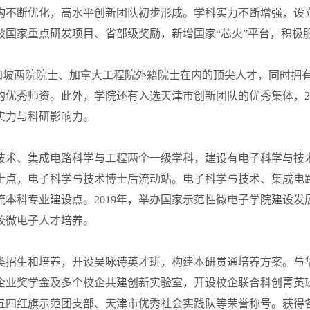
断优化，高水平创新团队初步形成。学科实力不断增强，设立
破国家重点研发项目、省部级奖励，新增国家“芯火”平台，积极
坡两院院士、加拿大工程院外籍院士在内的顶尖人才，同时拥有
的优秀师资。此外，学院还有入选天津市创新团队的优秀集体，
资实力与科研影响力。
技术、集成电路科学与工程两个一级学科，建设有电子科学与技
士点，电子科学与技术博士后流动站。电子科学与技术、集成电
流本科专业建设点。
2019
年，举办国家示范性微电子学院建设发
校微电子人才培养。
生和培养，开设吴咏诗英才班，构建本研贯通培养方案。与华
企业奖学金及多个校企共建创新实验室，开设校企联合科创菁英
五四红旗示范团支部、天津市优秀社会实践队等荣誉称号。获得