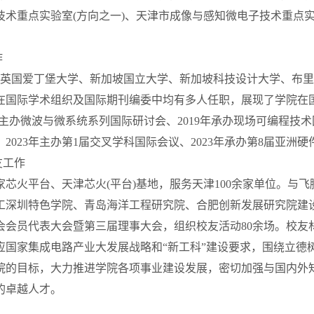
技术重点实验室
(
方向之一
)
、天津市成像与感知微电子技术重点
作
英国爱丁堡大学、新加坡国立大学、新加坡科技设计大学、布里
在国际学术组织及国际期刊编委中均有多人任职，展现了学院在
主办微波与微系统系列国际研讨会、
2019
年承办现场可编程技术
、
2023
年主办第
1
届交叉学科国际会议、
2023
年承办第
8
届亚洲硬
友工作
芯火平台、天津芯火
(
平台
)
基地，服务天津
100
余家单位。与飞
工深圳特色学院、青岛海洋工程研究院、合肥创新发展研究院建
会会员代表大会暨第三届理事大会，组织校友活动
80
余场。校友
应国家集成电路产业大发展战略和“新工科”建设要求，围绕立德
院的目标，大力推进学院各项事业建设发展，密切加强与国内外
的卓越人才。