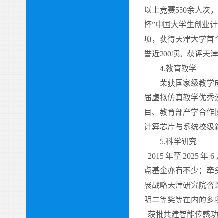
以上竞赛
550
余人次，
杯”中国大学生创业
项，获得天津大学首
誉近
200
项。获评天
4.
教育教学
荣获国家级教学成果
届虚拟仿真教学优秀
目、教育部产学合作
计算芯片与系统校级
5.
科学研究
2015
年至
2025
年
6
点基金亦有不少；牵
展战略天津研究院咨
明二等奖等在内的多
获批共建智能传感功