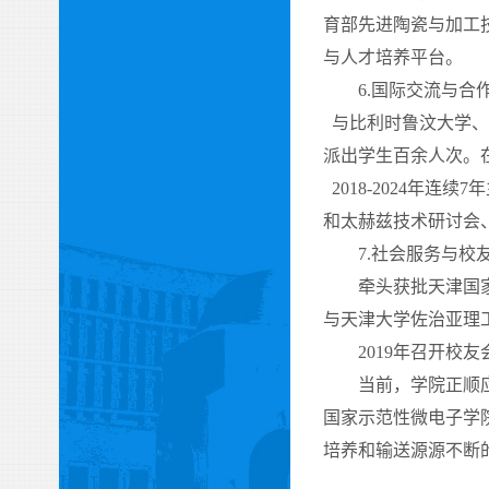
育部先进陶瓷与加工
与人才培养平台。
6.
国际交流与合
与比利时鲁汶大学、
派出学生百余人次。
2018-2024
年连续
7
年
和太赫兹技术研讨会
7.
社会服务与校
牵头获批天津国家
与天津大学佐治亚理
2019
年召开校友
当前，学院正顺
国家示范性微电子学
培养和输送源源不断