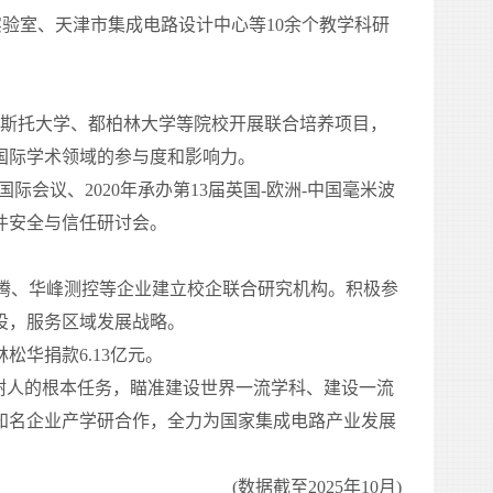
实验室、天津市集成电路设计中心等
10
余个教学科研
斯托大学、都柏林大学等院校开展联合培养项目，
国际学术领域的参与度和影响力。
国际会议、
2020
年承办第
13
届英国
-
欧洲
-
中国毫米波
件安全与信任研讨会。
腾、华峰测控等企业建立校企联合研究机构。积极参
设，服务区域发展战略。
林松华捐款
6.13
亿元。
树人的根本任务，瞄准建设世界一流学科、建设一流
知名企业产学研合作，全力为国家集成电路产业发展
(
数据截至
2025
年
10
月
)