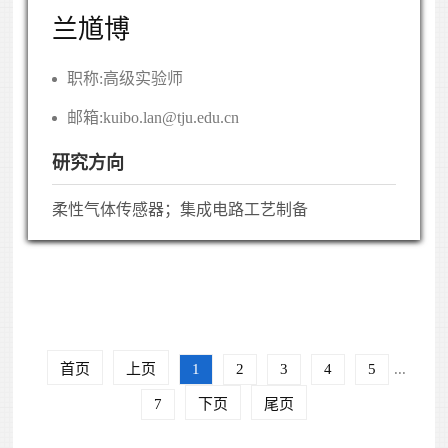
兰馗博
职称:
高级实验师
邮箱:
kuibo.lan@tju.edu.cn
研究方向
柔性气体传感器；集成电路工艺制备
首页
上页
1
2
3
4
5
...
7
下页
尾页