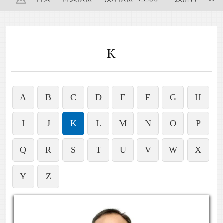
K
A
B
C
D
E
F
G
H
I
J
K
L
M
N
O
P
Q
R
S
T
U
V
W
X
Y
Z