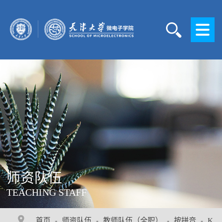
师资队伍
TEACHING STAFF
首页
师资队伍
教师队伍（全职）
按拼音
K
-
-
-
-