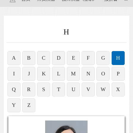
H
A
B
C
D
E
F
G
H
I
J
K
L
M
N
O
P
Q
R
S
T
U
V
W
X
Y
Z