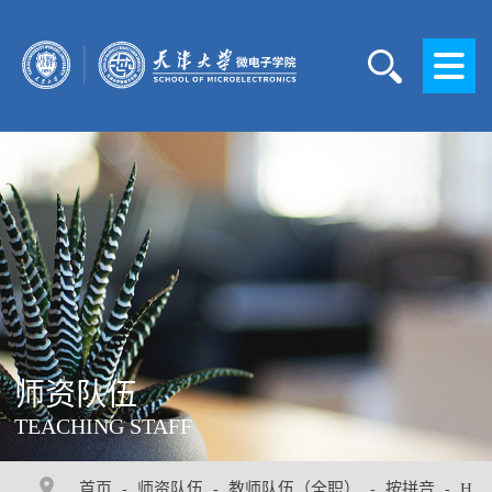
师资队伍
TEACHING STAFF
首页
师资队伍
教师队伍（全职）
按拼音
H
-
-
-
-