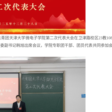
共青团天津大学
微电子学院
第
二
次代表大会在
卫津路校区23
教
1
党委副书记
韩旭
出席会议，学院专职团干部
、
团员代表
共同
参加