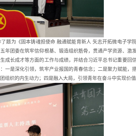
作了题为《
固本铸魂担使命 融通赋能育新人 矢志开拓微电子学
去五年团委在
筑牢信仰根基、锻造组织筋骨，贯通产学资源、激
学生成长成才
等方面的工作与成绩，并结合习近平总书记重要回
向：
一是深化引领，筑牢产业报国的青春信念
；二是
聚力赋能，
团组织的内生动力
；四是
融入大局，引领青年在奋斗中实现价值