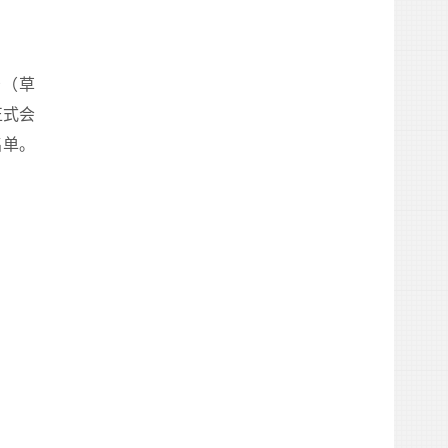
告（草
正式会
名单。