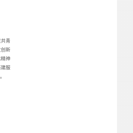
院共青
发创新
信精神
搭建服
。