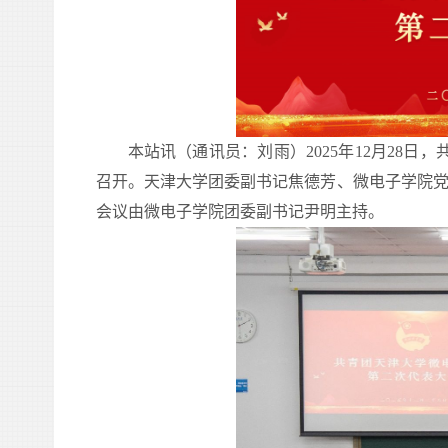
本站讯（通讯员：刘雨）2025年12月
28
日，
召开。天津大学团委
副
书记
焦德芳
、
微电子
学院
会议由
微电子
学院
团委副书记尹明
主持。