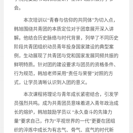
会。
本次培训以“青春与信仰的共同体”为切入点，
韩旭围绕共青团的本质定位对于团章展开深入讲
解。他结合历史脉络与时代背景，列举了不同历史
阶段共青团组织动员青年投身国家建设的典型案
例，生动展现了共青团与党和国家发展同频共振的
鲜明特质。针对团的建设要求与团员的资格条件、
行为规范，韩旭老师采用“责任与荣誉”对照的方
式，让学员清晰认识到入团的意义。
本次课程将理论与青年成长紧密结合，引发学
员强烈共鸣。成为共青团员意味着进入青年政治成
长的熔炉，韩旭鼓励学员以 “永久奋斗的先锋力
量”要求自己，作为“平视世界的一代”更要在团组
织的淬炼中成长为有志气、骨气、底气的时代新