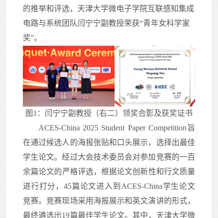
的推举和评选，天津大学微电子学院互联感知集成
电路与系统团队
闫宁宁副
教授荣获“青年
女
科学家
奖”。
图1：闫宁宁副
教授（
右二
）领奖合影及获奖证书
ACES-China 2025 Student Paper Competition旨
在通过候选人的海报张贴和口头展示，选择出最佳
学生论文。经过大会技术委员会对参加竞赛的一百
余篇论文
的严格评选，根据论文创新性和行文质量
进行打分，45篇论文进入到ACES-China学生论文
竞赛。竞赛现场采用海报展示和英文演讲的形式，
最终遴选出19篇最佳学生论文。其中，天津大学微