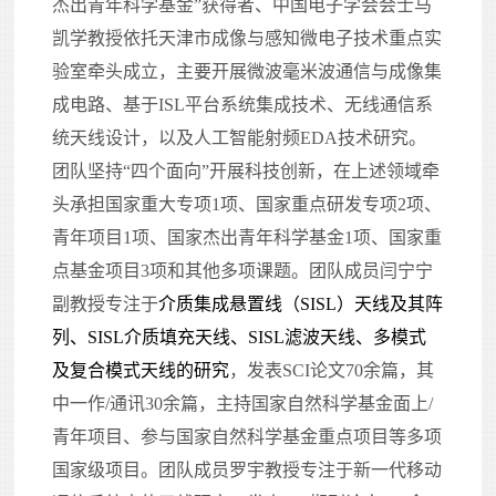
杰出青年科学基金”获得者、中国电子学会会士马
凯学教授依托天津市成像与感知微电子技术重点实
验室牵头成立，主要开展微波毫米波通信与成像集
成电路、基于ISL平台系统集成技术、无线通信系
统天线设计，以及人工智能射频EDA技术研究。
团队坚持“四个面向”开展科技创新，在上述领域牵
头承担国家重大专项1项、国家重点研发专项2项、
青年项目1项、国家杰出青年科学基金1项、国家重
点基金项目3项和其他多项课题。团队成员闫宁宁
副教授专注于
介质集成悬置线（SISL）天线及其阵
列、SISL介质填充天线、SISL滤波天线、多模式
及复合模式天线的研究
，发表SCI论文
7
0余篇，其
中一作/通讯30余篇，主持国家自然科学基金面上/
青年项目、参与国家自然科学基金重点项目等多项
国家级项目。团队成员罗宇教授专注于
新一代移动