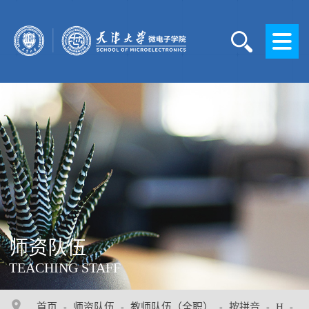
师资队伍
TEACHING STAFF
首页
师资队伍
教师队伍（全职）
按拼音
H
-
-
-
-
-