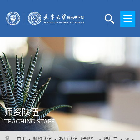
师资队伍
TEACHING STAFF
首页
师资队伍
教师队伍（全职）
按拼音
W
-
-
-
-
-