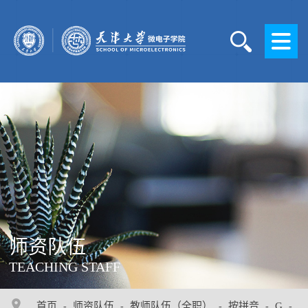
师资队伍
TEACHING STAFF
首页
师资队伍
教师队伍（全职）
按拼音
G
-
-
-
-
-