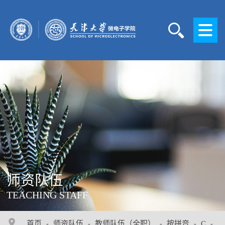
师资队伍
TEACHING STAFF
首页
师资队伍
教师队伍（全职）
按拼音
C
-
-
-
-
-