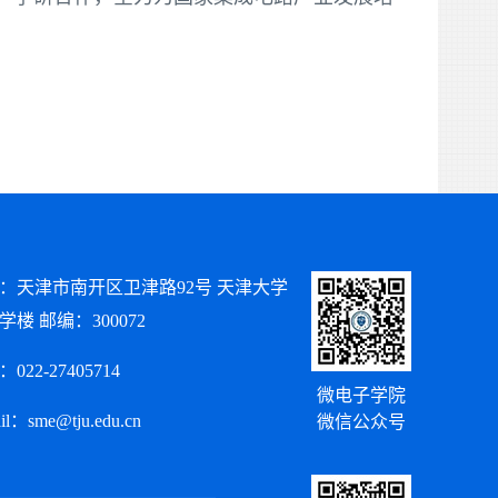
：天津市南开区卫津路92号 天津大学
学楼 邮编：300072
022-27405714
微电子学院
il：sme@tju.edu.cn
微信公众号