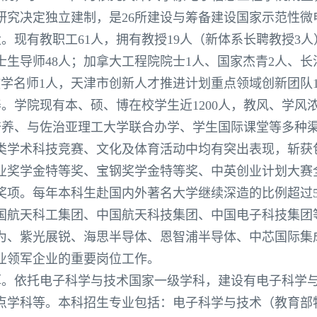
议研究决定独立建制，是26所建设与筹备建设国家示范性
现有教职工61人，拥有教授19人（新体系长聘教授3人
硕士生导师48人；加拿大工程院院士1人、国家杰青2人、
教学名师1人，天津市创新人才推进计划重点领域创新团队
。学院现有本、硕、博在校学生近1200人，教风、学风
合培养、与佐治亚理工大学联合办学、学生国际课堂等多种
类学术科技竞赛、文化及体育活动中均有突出表现，斩获
业奖学金特等奖、宝钢奖学金特等奖、中英创业计划大赛
奖项。每年本科生赴国内外著名大学继续深造的比例超过5
国航天科工集团、中国航天科技集团、中国电子科技集团
为、紫光展锐、海思半导体、恩智浦半导体、中芯国际集
业领军企业的重要岗位工作。
。依托电子科学与技术国家一级学科，建设有电子科学
点学科等。本科招生专业包括：电子科学与技术（教育部