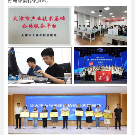
创新成果转化落地。