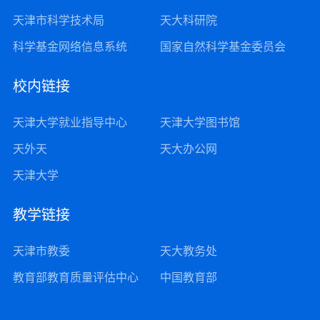
天津市科学技术局
天大科研院
科学基金网络信息系统
国家自然科学基金委员会
校内链接
天津大学就业指导中心
天津大学图书馆
天外天
天大办公网
天津大学
教学链接
天津市教委
天大教务处
教育部教育质量评估中心
中国教育部