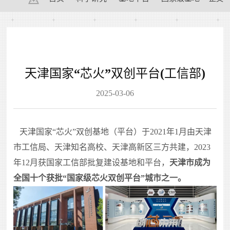
天津国家“芯火”双创平台(工信部)
2025-03-06
天津国家“芯火”双创基地（平台）于2021年1月由天津
市工信局、天津知名高校、天津高新区三方共建，2023
年12月获国家工信部批复建设基地和平台，
天津市成为
全国十个获批“国家级芯火双创平台”城市之一。