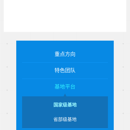
重点方向
特色团队
基地平台
国家级基地
省部级基地