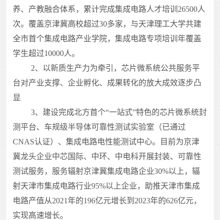
养、产教融合体系，累计完成集成电路人才培训26500人
次。覆盖京津冀高校超过30多家，与天津理工大学共建
全市首个集成电路产业学院，集成电路专项培训年覆盖
学生超过10000人。
2、以新质生产力为牵引，芯片微系统公共服务平
台对产业支撑、企业孵化、成果转化的放大成效逐步凸
显
3、建设完成北方首个“一站式”特色的芯片微系统封
测平台、车规级半导体可靠性测试实验室（已通过
CNAS认证）、集成电路电性能测试中心。目前为京津
冀龙头企业中芯国际、中环、中电科开展封装、可靠性
测试服务，服务辐射京津冀集成电路企业30%以上，辐
射天津市集成电路行业95%以上企业，助推天津市集成
电路产值从2021年的196亿元增长到2023年的626亿元，
实现高速增长。